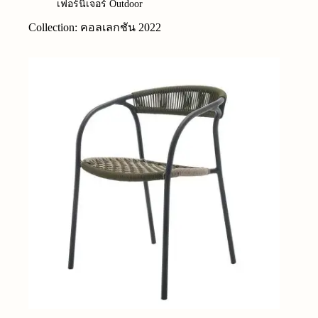
เฟอร์นิเจอร์ Outdoor
Collection: คอลเลกชัน 2022