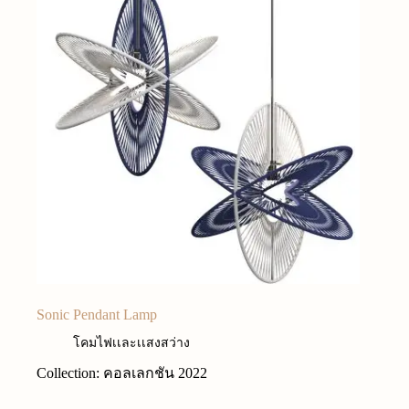
Sonic Pendant Lamp
โคมไฟเเละเเสงสว่าง
Collection: คอลเลกชัน 2022