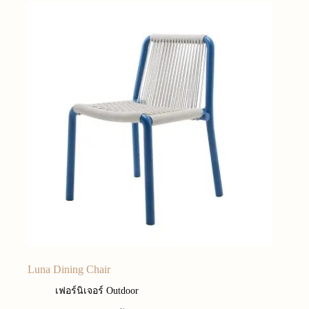
Luna Dining Chair
เฟอร์นิเจอร์ Outdoor