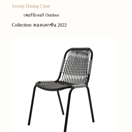
Sweep Dining Chair
เฟอร์นิเจอร์ Outdoor
Collection: คอลเลกชัน 2022