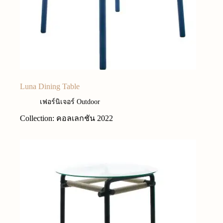
Luna Dining Table
เฟอร์นิเจอร์ Outdoor
Collection: คอลเลกชัน 2022