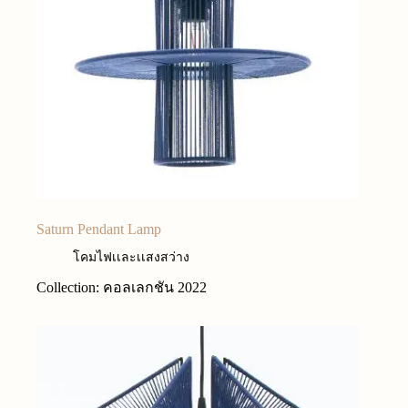
Saturn Pendant Lamp
โคมไฟเเละเเสงสว่าง
Collection: คอลเลกชัน 2022