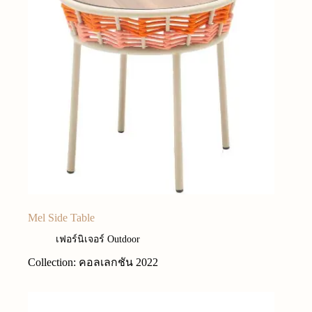
Mel Side Table
เฟอร์นิเจอร์ Outdoor
Collection: คอลเลกชัน 2022