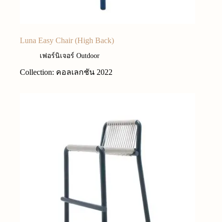
Luna Easy Chair (High Back)
เฟอร์นิเจอร์ Outdoor
Collection: คอลเลกชัน 2022