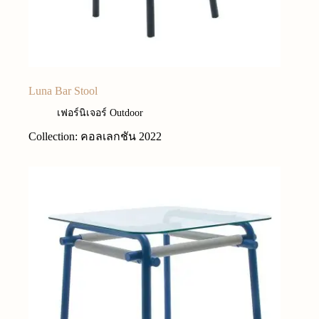
Luna Bar Stool
เฟอร์นิเจอร์ Outdoor
Collection: คอลเลกชัน 2022