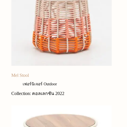
Mel Stool
เฟอร์นิเจอร์ Outdoor
Collection: คอลเลกชัน 2022