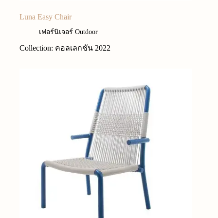
Luna Easy Chair
เฟอร์นิเจอร์ Outdoor
Collection: คอลเลกชัน 2022