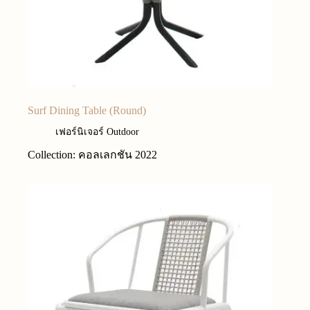
Surf Dining Table (Round)
เฟอร์นิเจอร์ Outdoor
Collection: คอลเลกชัน 2022