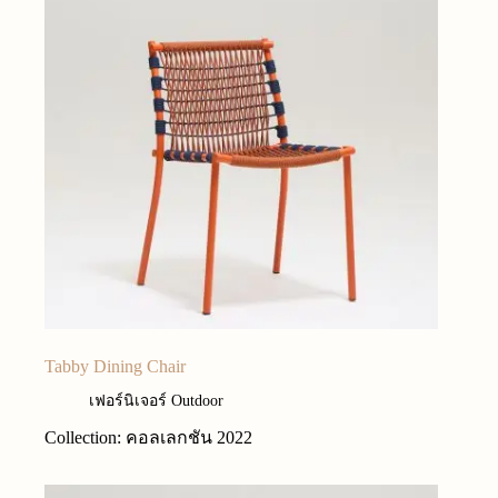
Tabby Dining Chair
เฟอร์นิเจอร์ Outdoor
Collection: คอลเลกชัน 2022