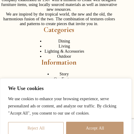
furniture items, using locally sourced materials as well as innovative
new resources.
We are inspired by the tropical world, the new and the old, the
harmonious fusion of the two. The combination of textures colors
and patterns to create pieces that invite you in.
Categories
Dining
Living
Lighting & Accessories
Outdoor
Information
Story
Our Factory
Services
We Use cookies
Contact Us
Career
Contact Us
We use cookies to enhance your browsing experience, serve
personalized ads or content, and analyze our traffic. By clicking
Phone:
+ 662 056 1320
"Accept All", you consent to our use of cookies.
Fax: + 662 056 1330
Need help or have a question?
Reject All
Accept All
Contact us at:
info@corner43.com