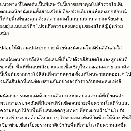
แนวทาง ที่โดดเด่นเป็นพิเศษ วันนี้เราขอพาคุณไปสำรวจไอเดีย
ตกแต่งห้องนั่งเล่นทั้งสามสไตล์ ที่จะช่วยเติมเสน่ห์และเอกลักษณ์
ให้กับพื้นที่ของคุณ ตั้งแต่ความสดใสสนุกสนาน ความเรียบง่าย
อบอุ่นแบบนอร์ดิก ไปจนถึงความสงบละมุนของสไตล์ญี่ปุ่นร่วม
สมัย
ปล่อยให้ตัวตนเปล่งประกาย ด้วยห้องนั่งเล่นโมเดิร์นสีสันสดใส
ลองจินตนาการถึงห้องนั่งเล่นที่เต็มไปด้วยสีสันสดใสและลูกเล่นที่
ชวนยิ้ม พื้นที่ที่มอบพลังบวกและเชื้อเชิญให้คุณผ่อนคลาย แนวคิด
นี้เริ่มต้นจากการใช้สีสันที่หลากหลาย ตั้งแต่โทนพาสเทลอ่อน ๆ ไป
จนถึงสีหลักที่เด่นชัด ผสานกันอย่างลงตัวราวกับบทเพลงแห่งสี
ผนังสามารถตกแต่งด้วยงานศิลปะแบบแอบสแตรกต์ที่เปี่ยมพลัง
พรมลายเรขาคณิตที่มีแพตเทิร์นชัดเจนช่วยเพิ่มความโมเดิร์นและ
ความสนุกให้กับพื้นที่ แสงแดดกรุงเทพฯ ที่ส่องผ่านผ้าม่านโปร่ง
บาง สร้างเงาเคลื่อนไหวเบา ๆ ไปตามลม เพิ่มชีวิตชีวาให้ห้อง พืชสี
เขียวช่วยเชื่อมโยงธรรมชาติเข้ากับพื้นที่ภายใน เติมความสดชื่น