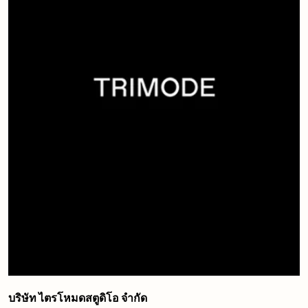
บริษัท ไตรโหมดสตูดิโอ จำกัด