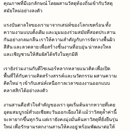
คุณภาพที่มีเอกลักษณ์ โดยผสานวัสดุท้องถิ่นเข้ากับวัสดุ
สมัยใหม่อย่างลงตัว
แรงบันดาลใจของเรามาจากเสน่ห์ของโลกเขตร้อน ทั้ง
ความงามแบบดั้งเดิม และมุมมองร่วมสมัยที่สอดประสาน
กันอย่างกลมกลืน เราให้ความสำคัญกับการจัดวางพื้นผิว
สีสัน และลวดลาย เพื่อสร้างชิ้นงานที่อบอุ่น น่าหลงใหล
และเชิญชวนให้สัมผัสได้จริงในทุกมิติ
เรายังร่วมงานกับดีไซเนอร์หลากหลายแนวคิด เพื่อเปิด
พื้นที่ให้กับความคิดสร้างสรรค์และนวัตกรรม ผสานความ
คิดใหม่ ๆ เข้ากับเสน่ห์เหนือกาลเวลาของงานออกแบบ
คลาสสิกได้อย่างลงตัว
งานสานคือหัวใจสำคัญของเรา จุดเริ่มต้นจากหวายที่เคย
อุดมสมบูรณ์ทั่วเอเชียตะวันออกเฉียงใต้ แม้ว่าวัสดุล้ำค่านี้
จะหายากขึ้นทุกวัน แต่เรายังคงมุ่งมั่นค้นหาวัสดุที่ยั่งยืนรุ่น
ใหม่ เพื่อรักษามรดกงานสานให้คงอยู่ พร้อมพัฒนาต่อให้