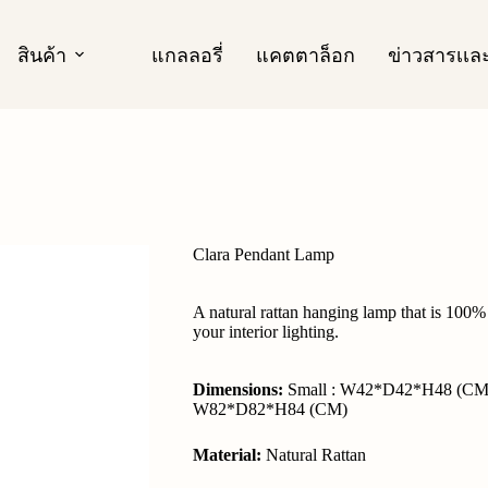
สินค้า
แกลลอรี่
แคตตาล็อก
ข่าวสารเเ
Clara Pendant Lamp
A natural rattan hanging lamp that is 100
your interior lighting.
Dimensions:
Small : W42*D42*H48 (CM)
W82*D82*H84 (CM)
Material:
Natural Rattan