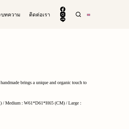
ละบทความ
ติดต่อเรา
% handmade brings a unique and organic touch to
 / Medium : W61*D61*H65 (CM) / Large :