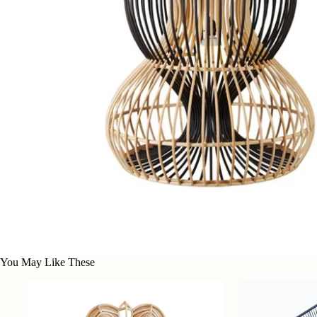
You May Like These