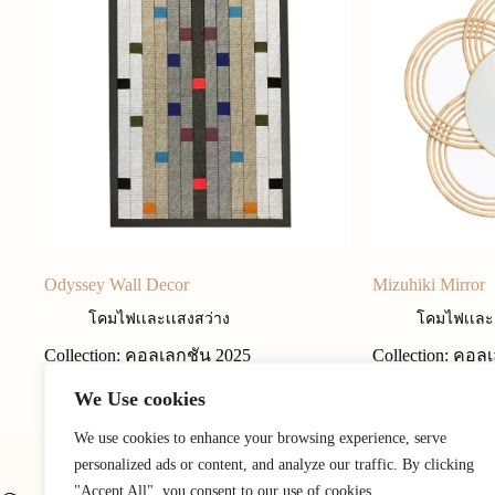
Odyssey Wall Decor
Mizuhiki Mirror
โคมไฟเเละเเสงสว่าง
โคมไฟเเละ
Collection: คอลเลกชัน 2025
Collection: คอล
We Use cookies
We use cookies to enhance your browsing experience, serve
personalized ads or content, and analyze our traffic. By clicking
"Accept All", you consent to our use of cookies.