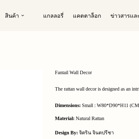
สินค้า
แกลลอรี่
แคตตาล็อก
ข่าวสารเเ
Fantail Wall Decor
The rattan wall decor is designed as an intr
Dimensions:
Small : W80*D90*H11 (CM)
Material:
Natural Rattan
Design By:
จิตริน จินตปรีชา