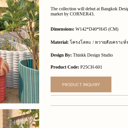
The collection will debut at Bangkok Desi
market by CORNER43.
Dimensions:
W142*D40*H45 (CM)
Material:
โครงโลหะ / หวายสังเคราะห์จา
Design By:
Thinkk Design Studio
Product Code:
P25CH-601
PRODUCT INQUIRY