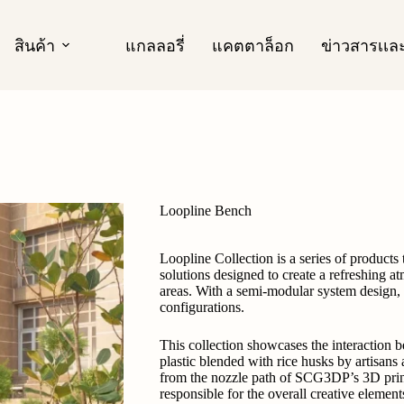
สินค้า
แกลลอรี่
แคตตาล็อก
ข่าวสารเเ
Loopline Bench
Loopline Collection is a series of products
solutions designed to create a refreshing 
areas. With a semi-modular system design, it
configurations.
This collection showcases the interaction
plastic blended with rice husks by artis
from the nozzle path of SCG3DP’s 3D pri
responsible for the overall creative elements