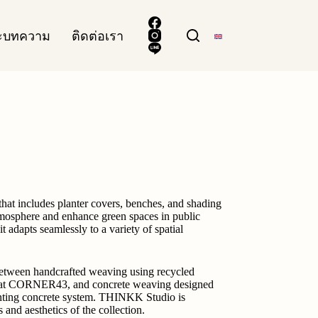
ละบทความ
ติดต่อเรา
 that includes planter covers, benches, and shading
atmosphere and enhance green spaces in public
 adapts seamlessly to a variety of spatial
 between handcrafted weaving using recycled
ans at CORNER43, and concrete weaving designed
nting concrete system. THINKK Studio is
 and aesthetics of the collection.