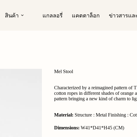
สินค้า
แกลลอรี่
แคตตาล็อก
ข่าวสารเเ
Mel Stool
Characterized by a reimagined pattern of Th
cotton ropes in different shades of orange
pattern bringing a new kind of charm to lig
Material:
Structure : Metal Finishing : C
Dimensions:
W41*D41*H45 (CM)