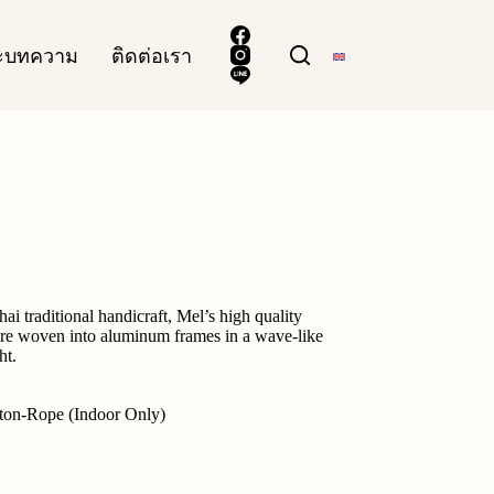
ละบทความ
ติดต่อเรา
ai traditional handicraft, Mel’s high quality
 are woven into aluminum frames in a wave-like
ht.
otton-Rope (Indoor Only)