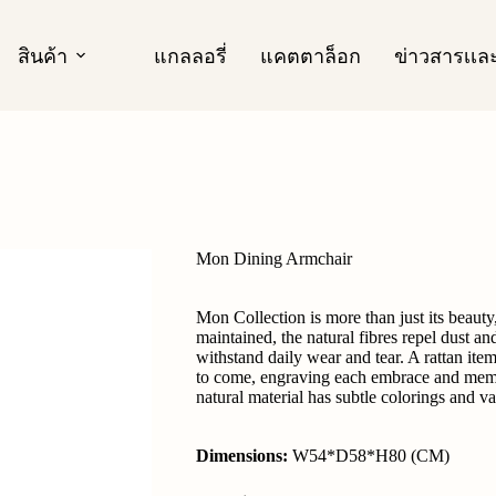
สินค้า
แกลลอรี่
แคตตาล็อก
ข่าวสารเเ
Mon Dining Armchair
Mon Collection is more than just its beauty,
maintained, the natural fibres repel dust and
withstand daily wear and tear. A rattan ite
to come, engraving each embrace and memory
natural material has subtle colorings and var
Dimensions:
W54*D58*H80 (CM)