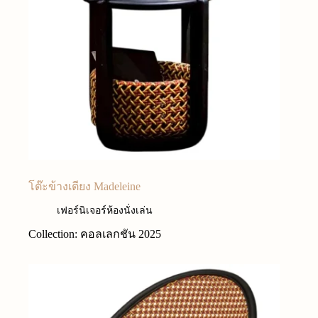
โต๊ะข้างเตียง Madeleine
เฟอร์นิเจอร์ห้องนั่งเล่น
Collection: คอลเลกชัน 2025