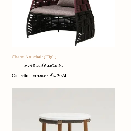
Charm Armchair (High)
เฟอร์นิเจอร์ห้องนั่งเล่น
Collection: คอลเลกชัน 2024