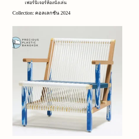
เฟอร์นิเจอร์ห้องนั่งเล่น
Collection: คอลเลกชัน 2024