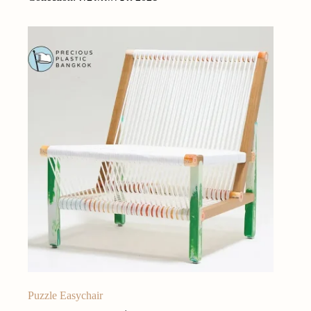
Puzzle Easychair