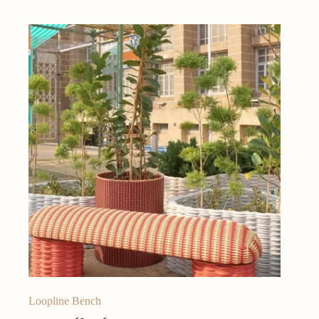
Loopline Bench