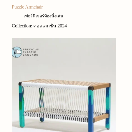
Puzzle Armchair
เฟอร์นิเจอร์ห้องนั่งเล่น
Collection: คอลเลกชัน 2024