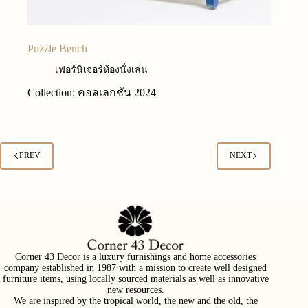
Puzzle Bench
เฟอร์นิเจอร์ห้องนั่งเล่น
Collection: คอลเลกชัน 2024
PREV
NEXT
Corner 43 Decor is a luxury furnishings and home accessories
company established in 1987 with a mission to create well designed
furniture items, using locally sourced materials as well as innovative
new resources.
We are inspired by the tropical world, the new and the old, the