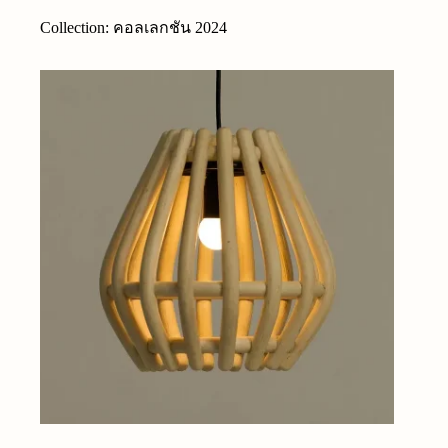
Collection: คอลเลกชัน 2024