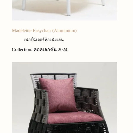
Madeleine Easychair (Aluminium)
เฟอร์นิเจอร์ห้องนั่งเล่น
Collection: คอลเลกชัน 2024