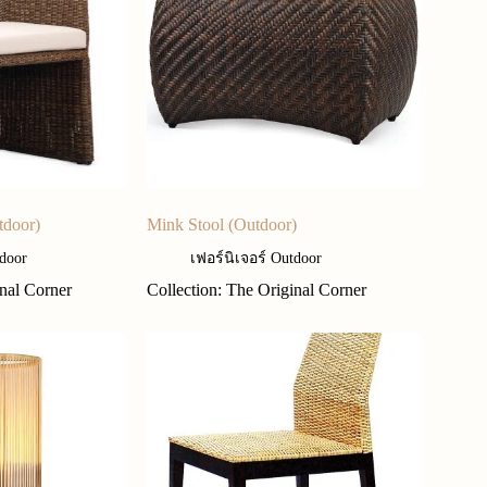
tdoor)
Mink Stool (Outdoor)
tdoor
เฟอร์นิเจอร์ Outdoor
inal Corner
Collection: The Original Corner