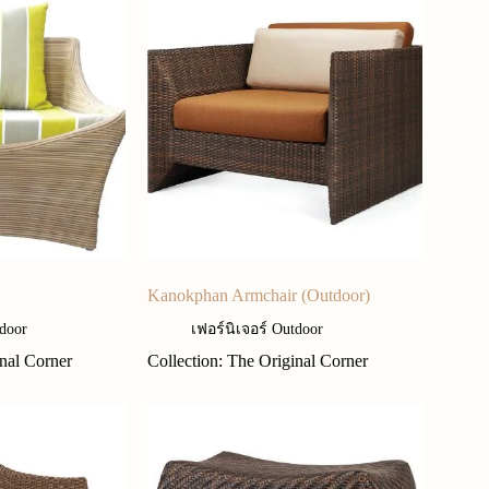
Kanokphan Armchair (Outdoor)
tdoor
เฟอร์นิเจอร์ Outdoor
inal Corner
Collection: The Original Corner